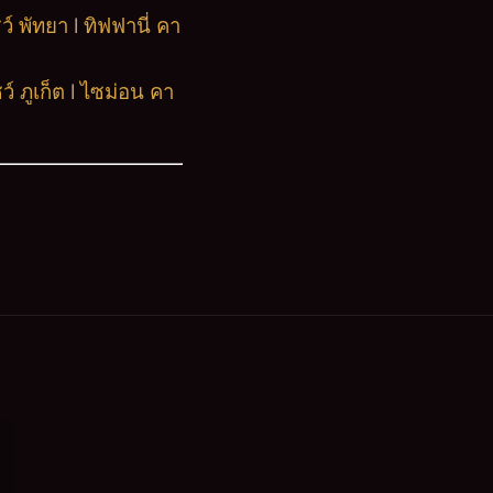
ว์ พัทยา
l
ทิฟฟานี่ คา
์ ภูเก็ต
l
ไซม่อน คา