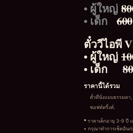
• ผู้ใหญ่
80
• เด็ก
600
ตั๋ววีไอพี 
• ผู้ใหญ่
10
• เด็ก
8
ราคานี้ได้รวม
ตั๋วที่นั่งแบบธรรมดา, 
ซอฟท์ดริ้งค์.
*
ราคาเด็กอายุ 3-9 ปี 
• กรุณาทำการเช็คอินก่อ