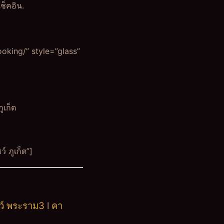
ช็คอิน.
oking/” style=”glass”
ูเก็ต
 ภูเก็ต”]
ชว์ พระราม3
l
คา