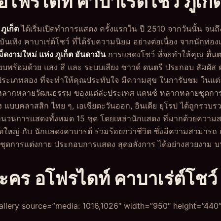
อโฟรไดท์ คาบาเร่ต์โชว์ ภูเก็
ภูเก็ต
ได้เริ่มเปิดทำการแสดง ครั้งแรกใน ปี 2510 จากวันนั้น จนถึ
นบันเทิง คาบาเร่ต์โชว์ ที่ได้รับความนิยม อย่างต่อเนื่อง จากนักท่องเ
ม็ดงามใหม่ แห่ง ภูเก็ต อันดามัน
การแสดงโชว์ ที่จะทำให้คุณ ตื่นต
เพียบพร้อมด้วย แสง สี และ ระบบเสียง ซาวด์ ดนตรี ประกอบ สัม
ประเภทสอง ที่จะทำให้คุณประทับใจ มีความสุข ในการับชม ในแต่
ลากหลายวัฒนธรรม ของแต่ล่ะประเทศ แดนซ์ หลากหลายชุดการแส
แบบคลาสสิก ไทย ๆ, เอเชียตะวันออก, อินเดีย ยุโรป ได้ถูกรวบ
มีจำนวนการเเสดงทั้งหมด 15 ชุด โดยเหล่านักแสดง ที่มากด้วยค
หญ่ กับ นักเเสดงคาบารต์ ร่วมร้อยกว่าชีวิต ซึ่งมีความสามารถ 
วยชุดการแต่งกาย ประกอบการแสดง สุดอลังการ ได้อย่างสวยงาม 
ะคร อโฟรไดท์ คาบาเร่ต์โชว์ ภ
llery source=”media: 1016,1026″ width=”950″ height=”440″ 