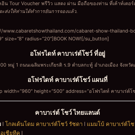
ิน Tour Voucher พรีวิว แสดง ผ่าน มือถือของท่าน ที่เค้าท์เตอร์เ
ะส่งให้ท่านได้ทำการยันการจองแล้ว.
s://www.cabaretshowthailand.com/cabaret-show-thailand-bo
″ size=”8″ radius=”20″]BOOK NOW![/su_button]
อโฟรไดท์ คาบาเร่ต์โชว์ ที่อยู่
00 หมู่ 1 ถนนเฉลิมพระเกียรติ ร.9 ตำบลกะทู้ อำเภอเมือง จังหวัดภ
อโฟรไดท์ คาบาเร่ต์โชว์ แผนที่
 width=”960″ height=”500″ address=”อโฟรไดท์ คาบาเร่ต์โชว์
คาบาเร่ต์ โชว์ ไทยแลนด์
พ
l
โกลเด้นโดม คาบาเร่ต์โชว์ รัชดา
l
แมมโบ้ คาบาเร่ต์โ
เอเชียทีค
l