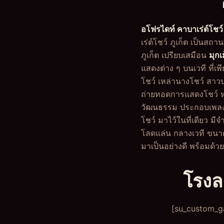
อโฟรไดท์ คาบาเร่ต์โชว์ 
เร่ต์โชว์ ภูเก็ต เป็นสถา
ภูเก็ต เปรียบเสมือน
มุกเ
แสดงต่าง ๆ บนเวที ที่
โชว์ เหล่านางโชว์ สาว
ถ่ายทอดการแสดงโชว์ ห
วัฒนธรรม ประกอบเพลง 
โชว์ มาไว้ในที่เดียว 
โลดแล่น กลางเวที ขนาดใ
มาเป็นอย่างดี พร้อมด้
โรงล
[su_custom_ga