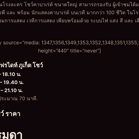
็นโรงละคร โชว์คาบาเร่ต์ ขนาดใหญ่ สามารถรองรับ ผู้เข้าชมได้มากถ
ีไอพี และ พร้อม นักแสดงคาบาเร่ต์ บนเวที มากกว่า 100 ชีวิต ในโร
ารแสดง เวทีการแสดง เพียบพร้อมด้วย ระบบไฟ แสง สี และ เสียง
y source=”media: 1347,1356,1349,1353,1352,1348,1351,1355
height=”440″ title=”never”]
รไดท์ ภูเก็ต โชว์
– 18.10 น.
 – 19.40 น.
 – 21.10 น.
ประมาณ 70 นาที.
ชว์ ราคา
ธรรมดา