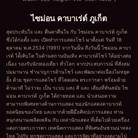
ไซม่อน คาบาเร่ต์ ภูเก็ต
สุดประทับใจ และ ตื่นตาตื่นใจ กับ ไซม่อน คาบาเร่ต์ ภูเก็ต
ซึ่งได้ก่อตั้ง และ เปิดทำการแสดงโชว์ มาตั้งแต่ วันที่ 18
ตุลาคม พ.ศ.2534 (1991) จากวันนั้น ถึงวันนี้ ไซม่อน คาบา
เร่ต์ ได้้เติบโต ในด้านสถานบันเทิง คาบาเร่ต์โชว์ ได้อย่างต่อ
เนื่อง รองรับนักท่องเที่ยว ทั่วโลก จากประสบการณ์ ที่สั่งสม
บ่มมานาน ชำนาญการด้านโชว์ และพัฒนาต่อเนื่องไม่หยุด
ยั้ง ด้วย ชุดการแสดโชว์ ที่โดดเด่น ตระการตา พร้อมด้วย
ด้านเวที ไม่ว่าจะ เป็น ระบบ แสง สี และ เสียงที่ทันสมัย ไซ
ม่อน คาบาเร่ต์ ภูเก็ต ได้ถ่ายทอด และ นำเสนอความ
สามารถพิเศษทางด้านการแสดง ของนักแสดงคาบาเร่ต์
ยอดนิยมของไทย และมากด้วยฝีมือศิลปะการแสดง ท่าน
สนุกสนานเพลิดเพลิน กับ เหล่านักแสดง ที่เต็มไปด้วยเครื่อง
แต่งกายตระการตา เทคนิคการแสดง ที่พิเศษอันชวนน่าหลง
ไหล ไปกับ ทุกชุดการแสดง และการจัดเวทีอย่างงดงามไป