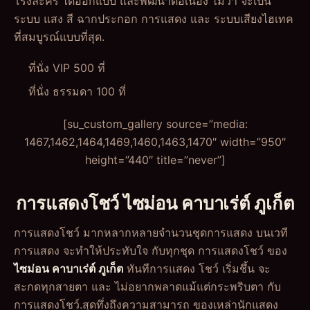
โรงละคร ได้ออกแบบ และพัฒนาต่อเนื่อง ไม่ว่า จะเป็น
ระบบ แสง สี ฉากประกอก การแสดง และ ระบบเสียงไฮเทค
ที่สมบูรณ์แบบที่สุด.
ที่นั่ง VIP 500 ที่
ที่นั่ง ธรรมดา 100 ที่
[su_custom_gallery source=”media:
1467,1462,1464,1469,1460,1463,1470″ width=”950″
height=”440″ title=”never”]
การแสดงโชว์ ไซม่อน คาบาเร่ต์ ภูเก็ต
การแสดงโชว์ มากหลากหลายจำนวนชุดการแสดง บนเวที
การแสดง จะทำให้ประทับใจ กับทุกชุด การแสดงโชว์ ของ
ไซม่อน คาบาเร่ต์ ภูเก็ต
ทันทีการแสดง โชว์ เริ่มชึ้น จะ
สะกดทุกสายตา และ ไม่อยากพลาดแม้แต่กระพริบตา กับ
การแสดงโชว์.สุดทึ่งถึงความสามารถ ของเหล่านักแสดง